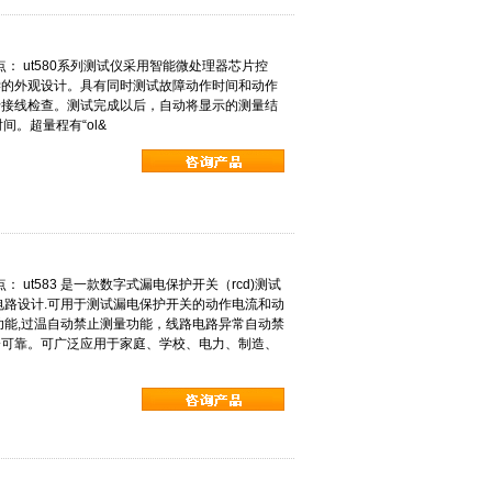
特点： ut580系列测试仪采用智能微处理器芯片控
学的外观设计。具有同时测试故障动作时间和动作
，用于接线检查。测试完成以后，自动将显示的测量结
间。超量程有“ol&
： ut583 是一款数字式漏电保护开关（rcd)测试
电路设计.可用于测试漏电保护开关的动作电流和动
功能,过温自动禁止测量功能，线路电路异常自动禁
会可靠。可广泛应用于家庭、学校、电力、制造、