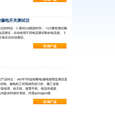
10漏电开关测试仪
仪的特征：1.测试rcd跳脱时间： ×1/2量程测试额
剩余电流测试：自动使用不同电流测试剩余电流值。 3.
主电压后自动测试。
测仪产品特点： etcr8700远程断电/漏电报警监测仪是
复供电、漏电的工控现场而设计的，属工业级
盗报警器使用。由主机、接警手机、电流传感器、
内嵌实时操作系统，内置gsm/gprs模