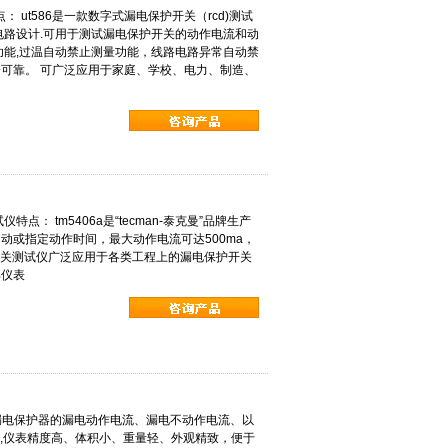
点： ut586是一款数字式漏电保护开关（rcd)测试
电路设计.可用于测试漏电保护开关的动作电流和动
功能,过温自动禁止测量功能，线路电路异常自动禁
可靠。 可广泛应用于家庭、学校、电力、制造、
特点： tm5406a是“tecman-泰克曼”品牌生产
自动或指定动作时间，最大动作电流可达500ma，
保护开关测试仪广泛应用于各类工程上的漏电保护开关
具仪表
种漏电保护器的漏电动作电流、漏电不动作电流、以
ms,仪表精度高、体积小、重量轻、外观精致，便于