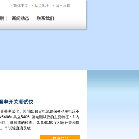
繁体中文
站点地图
留言反馈
|
|
聘
新闻动态
联系我们
6A漏电开关测试仪
漏电开关测试仪，其 输出额定电流确保变动主电压不
w5406a,共立5406a漏电测试仪的主要特征：1.内
,可做线路的检查。 3. 0和180度相角开关和快
。 5.试验直流灵敏