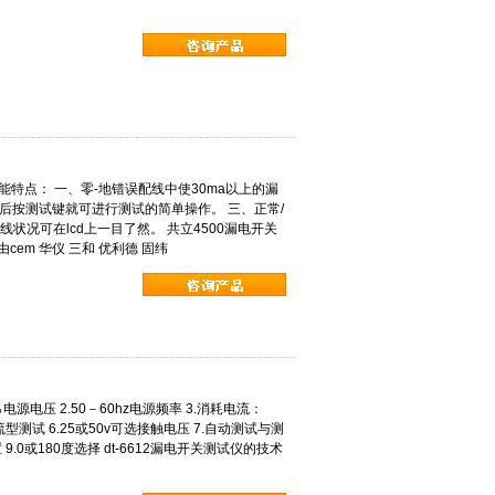
功能特点： 一、零-地错误配线中使30ma以上的漏
座后按测试键就可进行测试的简单操作。 三、正常/
线状况可在lcd上一目了然。 共立4500漏电开关
cem 华仪 三和 优利德 固纬
％电源电压 2.50－60hz电源频率 3.消耗电流：
型测试 6.25或50v可选接触电压 7.自动测试与测
0或180度选择 dt-6612漏电开关测试仪的技术